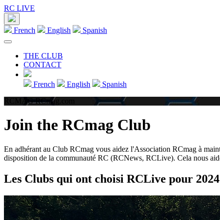
RC LIVE
French
English
Spanish
THE CLUB
CONTACT
French
English
Spanish
RCMAG RCmag.com
Join the RCmag Club
En adhérant au Club RCmag vous aidez l'Association RCmag à mainte
disposition de la communauté RC (RCNews, RCLive). Cela nous aide éga
Les Clubs qui ont choisi RCLive pour 2024