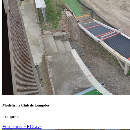
Modélisme Club de Lempdes
Lempdes
Voir leur site RCLive