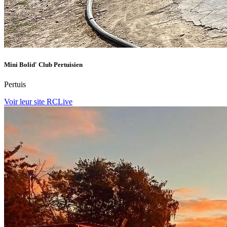
Mini Bolid' Club Pertuisien
Pertuis
Voir leur site RCLive